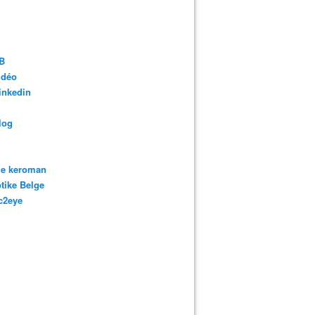
B
idéo
inkedin
log
ie keroman
tike Belge
c2eye