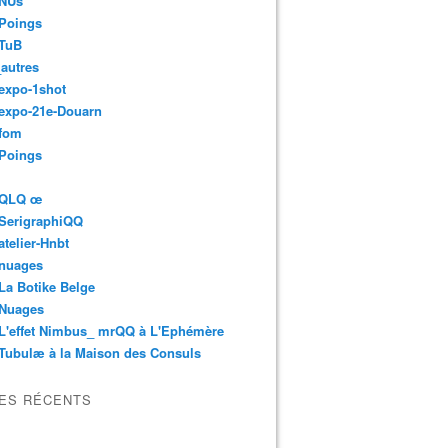
 NUs
 Poings
 TuB
autres
expo-1shot
expo-21e-Douarn
 fom
 Poings
 QLQ œ
 SerigraphiQQ
atelier-Hnbt
 nuages
La Botike Belge
 Nuages
L'effet Nimbus_ mrQQ à L'Ephémère
Tubulæ à la Maison des Consuls
LES RÉCENTS