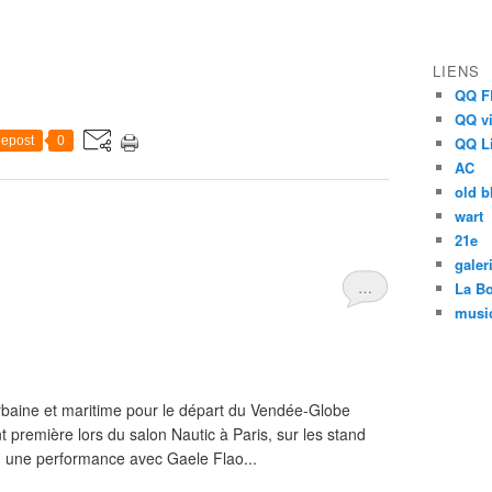
LIENS
QQ F
QQ v
epost
0
QQ L
AC
old b
wart
21e
galer
…
La Bo
musi
baine et maritime pour le départ du Vendée-Globe
 première lors du salon Nautic à Paris, sur les stand
s : une performance avec Gaele Flao...