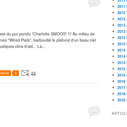
2011
…
2011
2012
2013_
2013 
2013 
c'est du pur pondu "Charlotte SMOOS" !!! Au milieu de
2013
mes "Wired Piafs", barbouillé le plafond d'un beau ciel
2013
lques clins-d'œil... La...
2014
2014
2014
2015 
epost
0
2015
2016 
2017
2018 
2018 
…
ARTIC