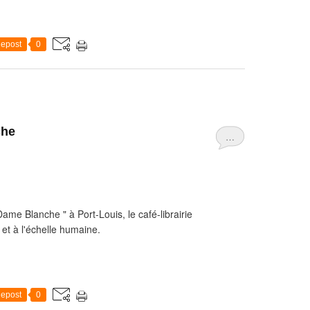
epost
0
che
…
ame Blanche " à Port-Louis, le café-librairie
et à l'échelle humaine.
epost
0