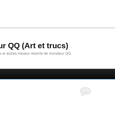
r QQ (Art et trucs)
s et autres travaux récents de monsieur QQ
…