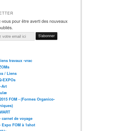
ETTER
-vous pour être averti des nouveaux
publiés.
iens travaux -vrac
ZOMs
ks / Liens
Q-EXPOs
-Art
bulæ
2015 FOM - (Formes Organico-
niques)
 WART
- carnet de voyage
- Expo FOM à 1shot