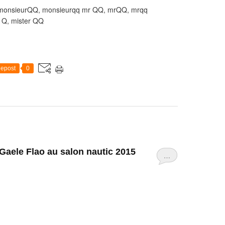
Q monsieurQQ, monsieurqq mr QQ, mrQQ, mrqq
 Q, mister QQ
epost
0
Gaele Flao au salon nautic 2015
…