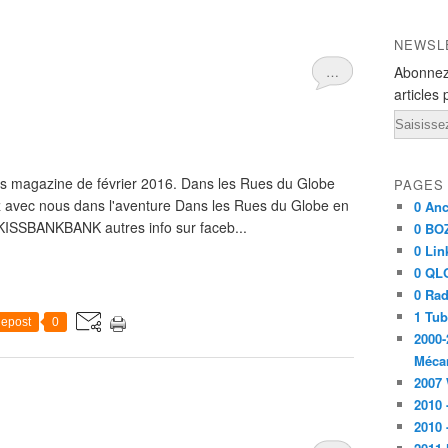
NEWSL
…
Abonnez
articles 
Email
es magazine de février 2016. Dans les Rues du Globe
PAGES
z avec nous dans l'aventure Dans les Rues du Globe en
0 Anc
SKISSBANKBANK autres info sur faceb...
0 BO
0 Lin
0 QL
0 Rad
1 Tu
epost
0
2000-
Méca
2007
2010 
2010 