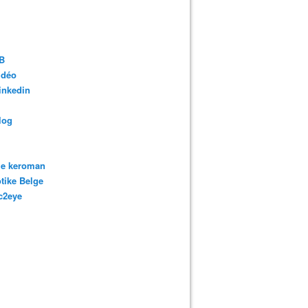
B
idéo
inkedin
log
ie keroman
tike Belge
c2eye