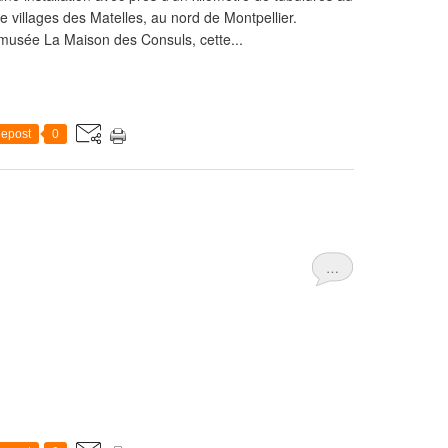
e villages des Matelles, au nord de Montpellier.
 musée La Maison des Consuls, cette...
epost
0
…