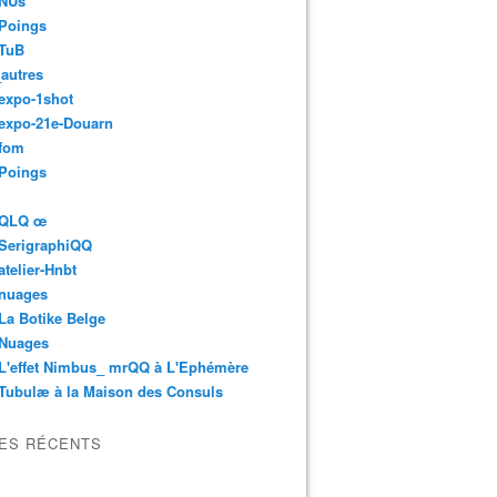
 NUs
 Poings
 TuB
autres
expo-1shot
expo-21e-Douarn
 fom
 Poings
 QLQ œ
 SerigraphiQQ
atelier-Hnbt
 nuages
La Botike Belge
 Nuages
L'effet Nimbus_ mrQQ à L'Ephémère
Tubulæ à la Maison des Consuls
LES RÉCENTS