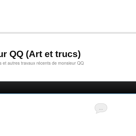
r QQ (Art et trucs)
s et autres travaux récents de monsieur QQ
…