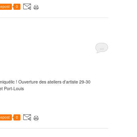
epost
0
…
iquélic ! Ouverture des ateliers d'artiste 29-30
t Port-Louis
epost
0