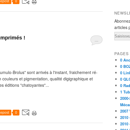
epost
0
NEWSL
Abonnez
articles 
Email
imprimés !
…
PAGES
0 Anc
0 BO
 "Cumulo-Brolus" sont arrivés à l'instant, fraichement ré-
0 Lin
 couleurs et pigmentation, qualité digigraphique et
0 QL
 éditions "chatoyantes"...
0 Rad
1 Tu
2000-
Méca
2007
epost
0
2010 
2010 