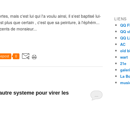
 mais c'est lui qui l'a voulu ainsi, il s'est baptisé lui-
LIENS
 plus que certain , c'est que sa peinture, à l'éphém...
QQ F
écents de monsieur...
QQ v
QQ L
AC
old b
epost
0
wart
21e
galer
La Bo
musi
autre systeme pour virer les
…