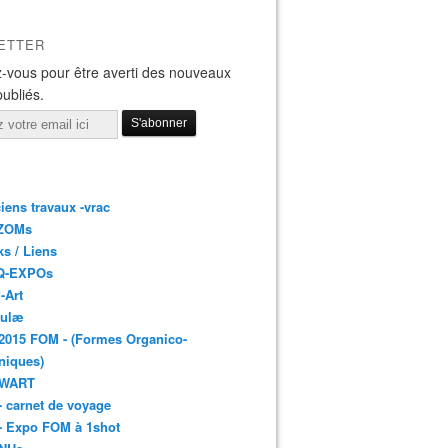
ETTER
-vous pour être averti des nouveaux
publiés.
iens travaux -vrac
ZOMs
ks / Liens
Q-EXPOs
-Art
bulæ
2015 FOM - (Formes Organico-
niques)
 WART
- carnet de voyage
- Expo FOM à 1shot