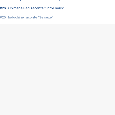
#26 : Chimène Badi raconte "Entre nous"
#25 : Indochine raconte "3e sexe"
#24 : Zaho raconte "C'est chelou"
#23 : Patrick Bruel raconte "Au café des délices"
#22 : Kyo raconte "Le chemin"
#21 : Nolwenn Leroy raconte "Cassé"
#20 : Patrick Hernandez raconte "Born to be alive"
#19 : Lorie raconte "Près de moi"
#18 : Michael Jones raconte "A nos actes manqués" (avec Jean-Jacque
#17 : Khaled raconte "Aïcha"
#16 : Corneille raconte "Parce qu'on vient de loin"
#15 : Indochine raconte "L'aventurier"