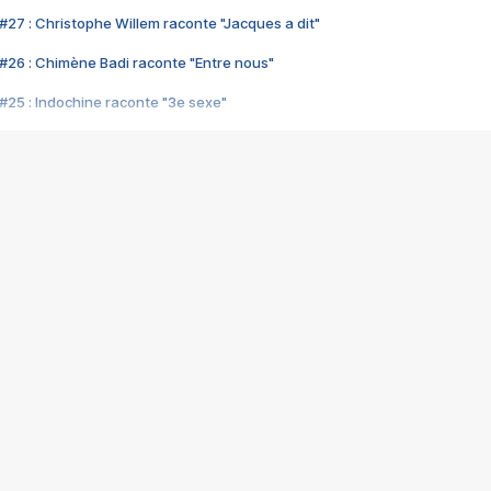
#27 : Christophe Willem raconte "Jacques a dit"
#26 : Chimène Badi raconte "Entre nous"
#25 : Indochine raconte "3e sexe"
#24 : Zaho raconte "C'est chelou"
#23 : Patrick Bruel raconte "Au café des délices"
#22 : Kyo raconte "Le chemin"
#21 : Nolwenn Leroy raconte "Cassé"
#20 : Patrick Hernandez raconte "Born to be alive"
#19 : Lorie raconte "Près de moi"
#18 : Michael Jones raconte "A nos actes manqués" (avec Jean-Jacque
#17 : Khaled raconte "Aïcha"
#16 : Corneille raconte "Parce qu'on vient de loin"